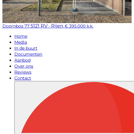
5121 RV · Rijen
Doornbos 77
€ 395.000 k.k.
Home
Media
In de buurt
Documenten
Aanbod
Over ons
Reviews
Contact